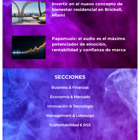
Invertir en el nuevo concepto de
bienestar residencial en Brickell,
Miami
Papamusic: el audio es el máximo
potenciador de emoción,
rentabilidad y confianza de marca
SECCIONES
Business & Finanzas
Economía & Mercado
Innovación & Tecnología
Management & Liderazgo
Sustentabilidad & RSE