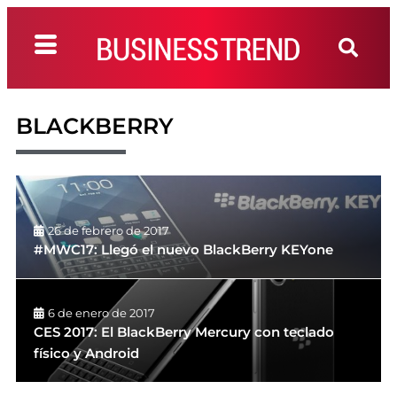
BLACKBERRY
26 de febrero de 2017
#MWC17: Llegó el nuevo BlackBerry KEYone
6 de enero de 2017
CES 2017: El BlackBerry Mercury con teclado
físico y Android