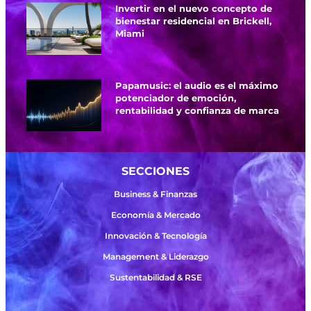
Invertir en el nuevo concepto de
bienestar residencial en Brickell,
Miami
Papamusic: el audio es el máximo
potenciador de emoción,
rentabilidad y confianza de marca
SECCIONES
Business & Finanzas
Economía & Mercado
Innovación & Tecnología
Management & Liderazgo
Sustentabilidad & RSE