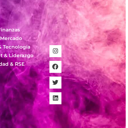
Finanzas
 Mercado
& Tecnología
 & Liderazgo
idad & RSE