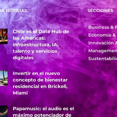
AS NOTICIAS
SECCIONES
Business & 
Chile es el Data Hub de
Economía &
las Américas:
Innovación 
infraestructura, IA,
Management
talento y servicios
digitales
Sustentabil
Invertir en el nuevo
concepto de bienestar
residencial en Brickell,
Miami
Papamusic: el audio es el
máximo potenciador de