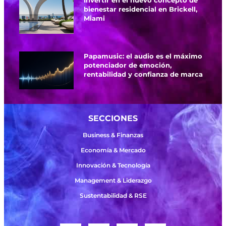
Invertir en el nuevo concepto de
bienestar residencial en Brickell,
Miami
Papamusic: el audio es el máximo
potenciador de emoción,
rentabilidad y confianza de marca
SECCIONES
Business & Finanzas
Economía & Mercado
Innovación & Tecnología
Management & Liderazgo
Sustentabilidad & RSE