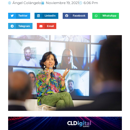
Ángel Colángelo
Noviembre 19, 2021
6:06 Pm
Twitter
LinkedIn
Facebook
WhatsApp
Telegram
Email