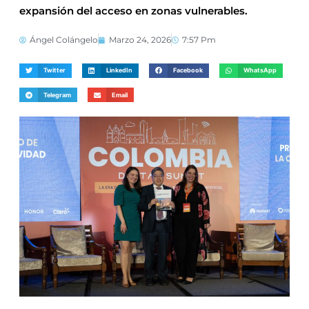
expansión del acceso en zonas vulnerables.
Ángel Colángelo
Marzo 24, 2026
7:57 Pm
Twitter
LinkedIn
Facebook
WhatsApp
Telegram
Email