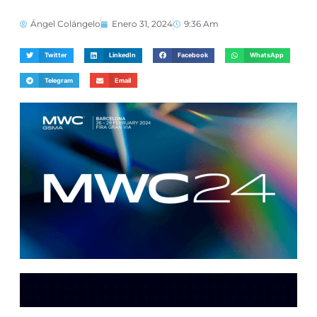
Ángel Colángelo
Enero 31, 2024
9:36 Am
Twitter
LinkedIn
Facebook
WhatsApp
Telegram
Email