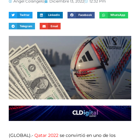
Ángel Colángelo
Diciembre 13, 2022
12:32 Pm
Twitter
LinkedIn
Facebook
WhatsApp
Telegram
Email
(GLOBAL).-
Qatar 2022
se convirtió en uno de los