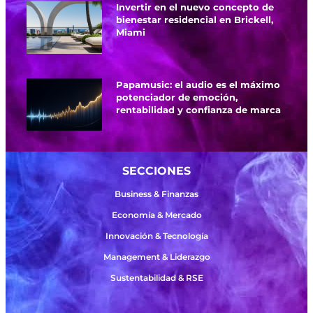
Invertir en el nuevo concepto de
bienestar residencial en Brickell,
Miami
Papamusic: el audio es el máximo
potenciador de emoción,
rentabilidad y confianza de marca
SECCIONES
Business & Finanzas
Economía & Mercado
Innovación & Tecnología
Management & Liderazgo
Sustentabilidad & RSE