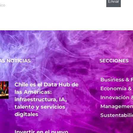
AS NOTICIAS
SECCIONES
Business & 
Chile es el Data Hub de
Economía &
las Américas:
Innovación 
infraestructura, IA,
Management
talento y servicios
digitales
Sustentabil
Invertir en el nuevo