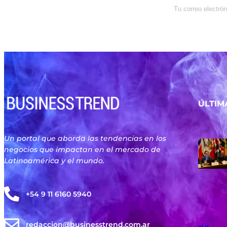
Enterate de lo que pasa con el
dólar, en los mercados y el mejor
análisis económico.
ÚLTIM
Un portal que aborda las tendencias en los
negocios que impactan en el mercado de
Latinoamérica y el mundo.
+54 9 11 6160 5940
redaccion@businesstrend.com.ar