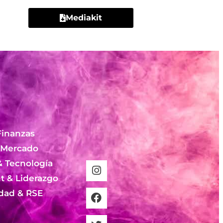
Mediakit
Finanzas
 Mercado
& Tecnología
 & Liderazgo
idad & RSE