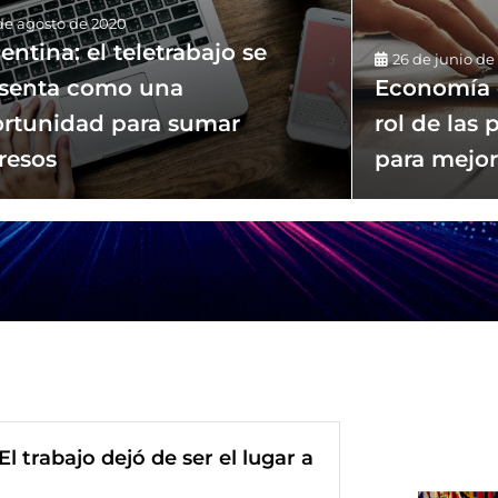
de agosto de 2020
entina: el teletrabajo se
26 de junio de
senta como una
Economía 
rtunidad para sumar
rol de las 
resos
para mejor
El trabajo dejó de ser el lugar a