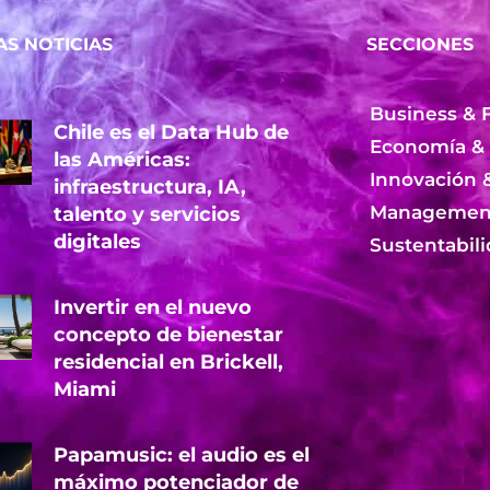
AS NOTICIAS
SECCIONES
Business & 
Chile es el Data Hub de
Economía &
las Américas:
Innovación 
infraestructura, IA,
Management
talento y servicios
digitales
Sustentabil
Invertir en el nuevo
concepto de bienestar
residencial en Brickell,
Miami
Papamusic: el audio es el
máximo potenciador de