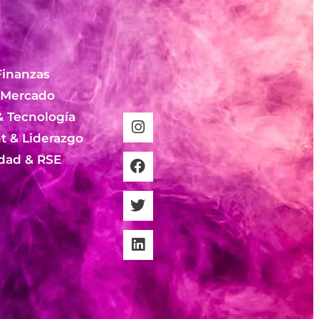
Finanzas
 Mercado
& Tecnología
 & Liderazgo
idad & RSE