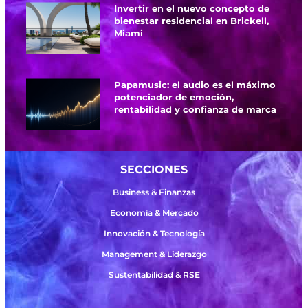
Invertir en el nuevo concepto de
bienestar residencial en Brickell,
Miami
Papamusic: el audio es el máximo
potenciador de emoción,
rentabilidad y confianza de marca
SECCIONES
Business & Finanzas
Economía & Mercado
Innovación & Tecnología
Management & Liderazgo
Sustentabilidad & RSE