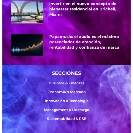
Invertir en el nuevo concepto de
bienestar residencial en Brickell,
Miami
Papamusic: el audio es el máximo
potenciador de emoción,
rentabilidad y confianza de marca
SECCIONES
Business & Finanzas
Economía & Mercado
Innovación & Tecnología
Management & Liderazgo
Sustentabilidad & RSE