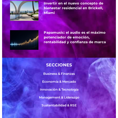
Invertir en el nuevo concepto de
bienestar residencial en Brickell,
Miami
Papamusic: el audio es el máximo
potenciador de emoción,
rentabilidad y confianza de marca
SECCIONES
Business & Finanzas
Economía & Mercado
Innovación & Tecnología
Management & Liderazgo
Sustentabilidad & RSE