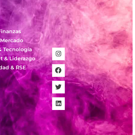
Finanzas
 Mercado
& Tecnología
 & Liderazgo
idad & RSE