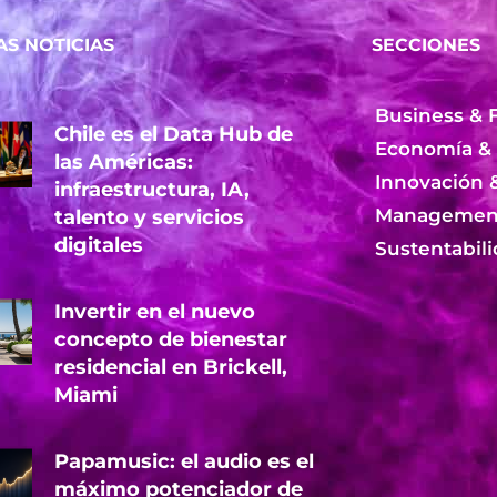
AS NOTICIAS
SECCIONES
Business & 
Chile es el Data Hub de
Economía &
las Américas:
Innovación 
infraestructura, IA,
Management
talento y servicios
digitales
Sustentabil
Invertir en el nuevo
concepto de bienestar
residencial en Brickell,
Miami
Papamusic: el audio es el
máximo potenciador de