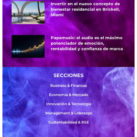
Invertir en el nuevo concepto de
bienestar residencial en Brickell,
Miami
Papamusic: el audio es el máximo
potenciador de emoción,
rentabilidad y confianza de marca
SECCIONES
Business & Finanzas
Economía & Mercado
Innovación & Tecnología
Management & Liderazgo
Sustentabilidad & RSE