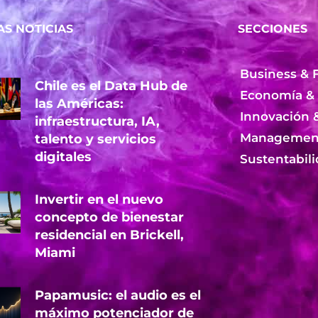
AS NOTICIAS
SECCIONES
Business & 
Chile es el Data Hub de
Economía &
las Américas:
Innovación 
infraestructura, IA,
Management
talento y servicios
digitales
Sustentabil
Invertir en el nuevo
concepto de bienestar
residencial en Brickell,
Miami
Papamusic: el audio es el
máximo potenciador de