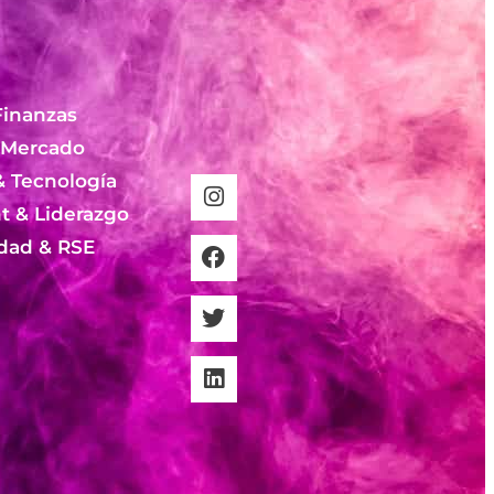
Finanzas
 Mercado
& Tecnología
 & Liderazgo
idad & RSE