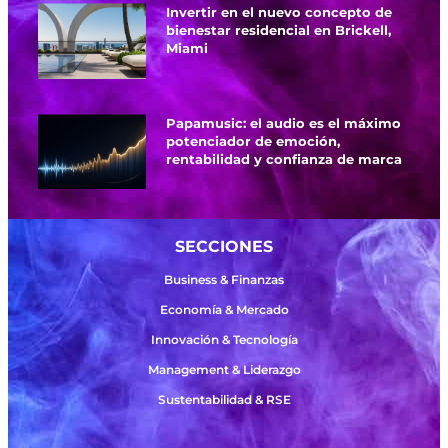
Invertir en el nuevo concepto de
bienestar residencial en Brickell,
Miami
Papamusic: el audio es el máximo
potenciador de emoción,
rentabilidad y confianza de marca
SECCIONES
Business & Finanzas
Economía & Mercado
Innovación & Tecnología
Management & Liderazgo
Sustentabilidad & RSE