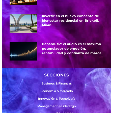
Invertir en el nuevo concepto de
bienestar residencial en Brickell,
Miami
Papamusic: el audio es el máximo
potenciador de emoción,
rentabilidad y confianza de marca
SECCIONES
Business & Finanzas
Economía & Mercado
Innovación & Tecnología
Management & Liderazgo