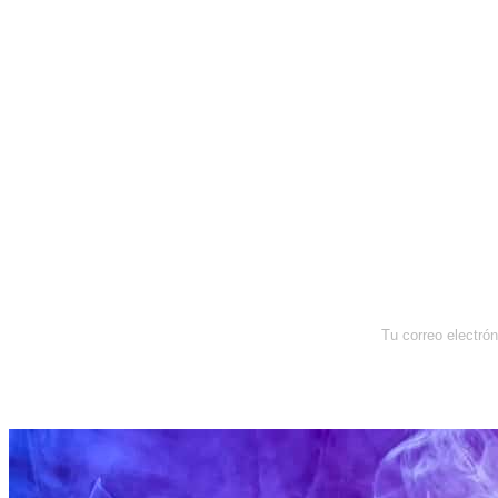
Newsletter
Enterate de lo que pasa con el
dólar, en los mercados y el mejor
análisis económico.