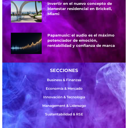
Invertir en el nuevo concepto de
bienestar residencial en Brickell,
Miami
Papamusic: el audio es el máximo
potenciador de emoción,
rentabilidad y confianza de marca
SECCIONES
Business & Finanzas
Economía & Mercado
Innovación & Tecnología
Management & Liderazgo
Sustentabilidad & RSE