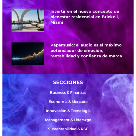
Invertir en el nuevo concepto de
bienestar residencial en Brickell,
Miami
Papamusic: el audio es el máximo
potenciador de emoción,
rentabilidad y confianza de marca
SECCIONES
Business & Finanzas
Economía & Mercado
Innovación & Tecnología
Management & Liderazgo
Sustentabilidad & RSE