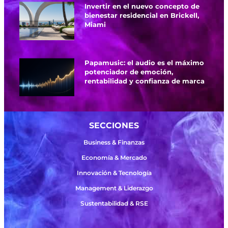
Invertir en el nuevo concepto de
bienestar residencial en Brickell,
Miami
Papamusic: el audio es el máximo
potenciador de emoción,
rentabilidad y confianza de marca
SECCIONES
Business & Finanzas
Economía & Mercado
Innovación & Tecnología
Management & Liderazgo
Sustentabilidad & RSE