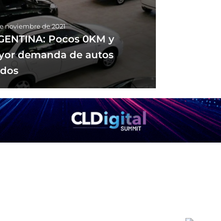
de noviembre de 2021
GENTINA: Pocos 0KM y
or demanda de autos
ados