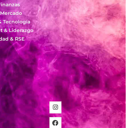
Finanzas
 Mercado
& Tecnología
 & Liderazgo
idad & RSE