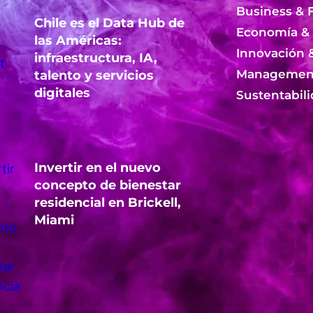
Business & 
Chile es el Data Hub de
Economía &
las Américas:
Innovación 
infraestructura, IA,
Management
talento y servicios
digitales
Sustentabil
Invertir en el nuevo
concepto de bienestar
residencial en Brickell,
Miami