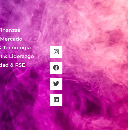
Finanzas
 Mercado
& Tecnología
 & Liderazgo
idad & RSE