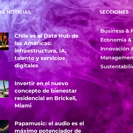
AS NOTICIAS
SECCIONES
Business & 
Chile es el Data Hub de
Economía &
las Américas:
Innovación 
infraestructura, IA,
Management
talento y servicios
digitales
Sustentabil
Invertir en el nuevo
concepto de bienestar
residencial en Brickell,
Miami
Papamusic: el audio es el
máximo potenciador de