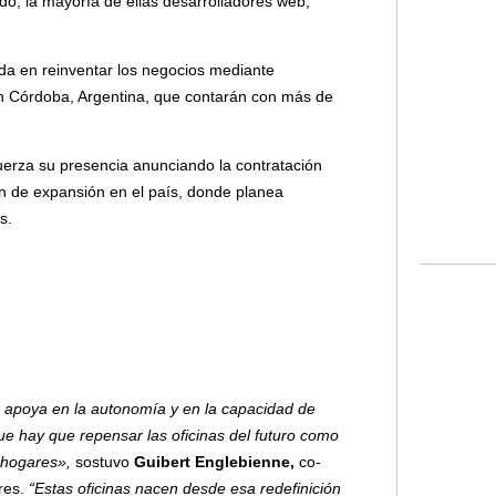
o, la mayoría de ellas desarrolladores web,
da en reinventar los negocios mediante
en Córdoba, Argentina, que contarán con más de
uerza su presencia anunciando la contratación
n de expansión en el país, donde planea
s.
 apoya en la autonomía y en la capacidad de
e hay que repensar las oficinas del futuro como
s hogares»,
sostuvo
Guibert Englebienne,
co-
res.
“Estas oficinas nacen desde esa redefinición