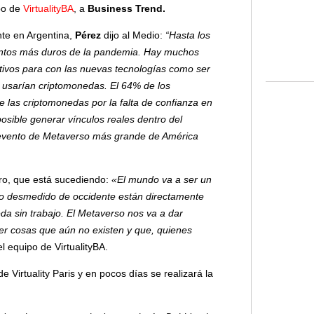
ipo de
VirtualityBA
, a
Business Trend.
nte en Argentina,
Pérez
dijo al Medio:
“Hasta los
entos más duros de la pandemia. Hay muchos
itivos para con las nuevas tecnologías como ser
os usarían criptomonedas. El 64% de los
 las criptomonedas por la falta de confianza en
sible generar vínculos reales dentro del
 evento de Metaverso más grande de América
ro, que está sucediendo:
«El mundo va a ser un
mo desmedido de occidente están directamente
da sin trabajo. El Metaverso nos va a dar
er cosas que aún no existen y que, quienes
el equipo de VirtualityBA.
 Virtuality Paris y en pocos días se realizará la