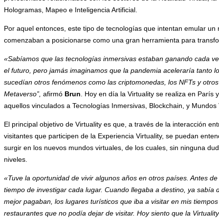
Hologramas, Mapeo e Inteligencia Artificial.
Por aquel entonces, este tipo de tecnologías que intentan emular un m
comenzaban a posicionarse como una gran herramienta para transf
«Sabíamos que las tecnologías inmersivas estaban ganando cada vez 
el futuro, pero jamás imaginamos que la pandemia aceleraría tanto l
sucedían otros fenómenos como las criptomonedas, los NFTs y otros f
Metaverso”,
afirmó
Brun
. Hoy en día la Virtuality se realiza en Parí
aquellos vinculados a Tecnologías Inmersivas, Blockchain, y Mundos V
El principal objetivo de Virtuality es que, a través de la interacción e
visitantes que participen de la Experiencia Virtuality, se puedan ente
surgir en los nuevos mundos virtuales, de los cuales, sin ninguna du
niveles.
«Tuve la oportunidad de vivir algunos años en otros países. Antes de 
tiempo de investigar cada lugar. Cuando llegaba a destino, ya sabía 
mejor pagaban, los lugares turísticos que iba a visitar en mis tiempos
restaurantes que no podía dejar de visitar. Hoy siento que la Virtua